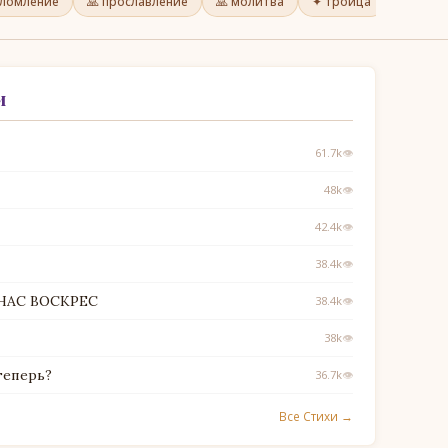
еломление
🙏 прославление
🙏 молитва
✦ троица
✦ други
и
61.7k
👁
48k
👁
42.4k
👁
38.4k
👁
 НАС ВОСКРЕС
38.4k
👁
38k
👁
теперь?
36.7k
👁
Все Стихи →