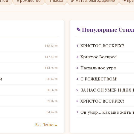
 год
⭐ рождество
✝ пасха
🌾 жатва, благодарение
✦ пр
✎ Популярные Стих
ХРИСТОС ВОСКРЕС!
118.6k
👁
1
Христос Воскрес!
117.4k
👁
2
Пасхальное утро
114.9k
👁
3
й
С РОЖДЕСТВОМ!
90.4k
👁
4
ЗА НАС ОН УМЕР И ДЛЯ
88.3k
👁
5
ХРИСТОС ВОСКРЕС!
69.8k
👁
6
Он умер… Как мне жить 
64.4k
👁
7
Все Песни →