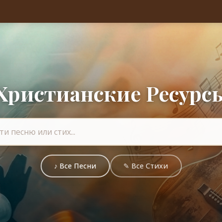
Христианские Ресурс
♪ Все Песни
✎ Все Стихи