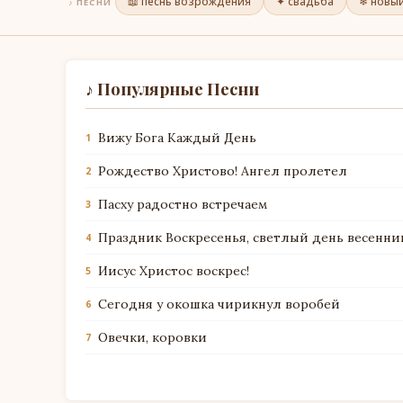
📖 песнь возрождения
✦ свадьба
❄ новый
♪ ПЕСНИ
♪ Популярные Песни
Вижу Бога Каждый День
1
Рождество Христово! Ангел пролетел
2
Пасху радостно встречаем
3
Праздник Воскресенья, светлый день весенни
4
Иисус Христос воскрес!
5
Сегодня у окошка чирикнул воробей
6
Овечки, коровки
7