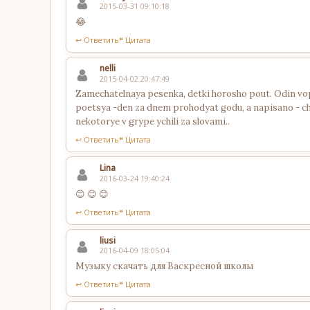
2015-03-31 09:10:18
😂
↩ Ответить
❝ Цитата
nelli
2015-04-02 20:47:49
Zamechatelnaya pesenka, detki horosho pout. Odin vopr
poetsya -den za dnem prohodyat godu, a napisano - ch
nekotorye v grype ychili za slovami..
↩ Ответить
❝ Цитата
Lina
2016-03-24 19:40:24
😊 😊 😊
↩ Ответить
❝ Цитата
liusi
2016-04-09 18:05:04
Музыку скачать для Васкресной школы
↩ Ответить
❝ Цитата