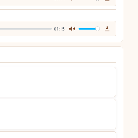
Mute
Download
01:15
Mute
Download