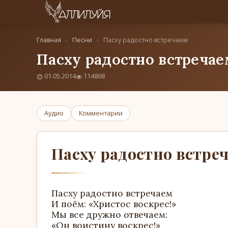
Главная
›
Песни
›
Пасху радостно встречаем
Пасху радостно встречае
01.05.2014
114868
Аудио
Комментарии
Пасху радостно встре
Пасху радостно встречаем
И поём: «Христос воскрес!»
Мы все дружно отвечаем:
«Он воистину воскрес!»