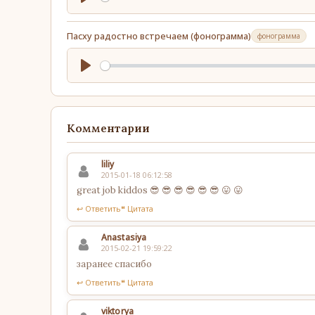
Play
Пасху радостно встречаем (фонограмма)
фонограмма
Play
Комментарии
liliy
2015-01-18 06:12:58
great job kiddos 😎 😎 😎 😎 😎 😎 😛 😛
↩ Ответить
❝ Цитата
Anastasiya
2015-02-21 19:59:22
заранее спасибо
↩ Ответить
❝ Цитата
viktorya