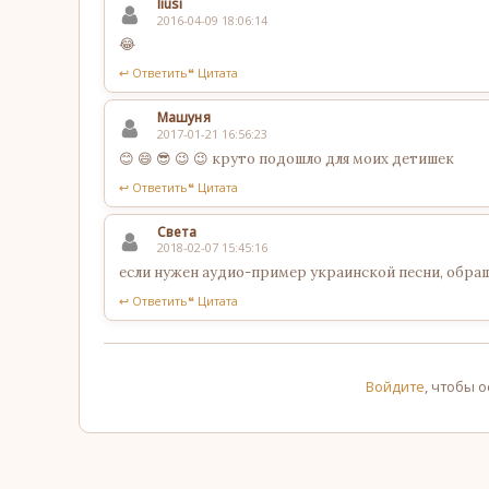
liusi
2016-04-09 18:06:14
😂
↩ Ответить
❝ Цитата
Машуня
2017-01-21 16:56:23
😊 😄 😎 😉 😉 круто подошло для моих детишек
↩ Ответить
❝ Цитата
Света
2018-02-07 15:45:16
если нужен аудио-пример украинской песни, обращ
↩ Ответить
❝ Цитата
Войдите
, чтобы 