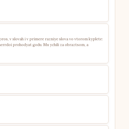
os, v slovah i v primere razniye slova vo vtorom kyplete:
errdoi prohodyat godu. Mu ychili za obraztsom, a