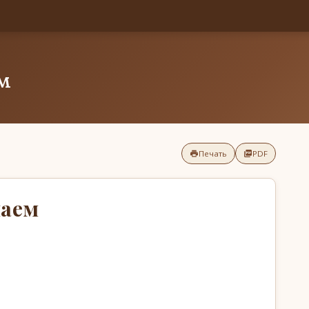
м
Печать
PDF
чаем