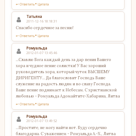
↩ Ответить
❝ Цитата
Татьяна
2011-12-16 18:18:31
Спасибо сердечное за песню!
↩ Ответить
❝ Цитата
Ромуальда
2012-01-07 13:45:46
...Славлю Бога каждый день за дар пения Вашего
хора и чудное пение солистки! У Вас хороший
руководитель хора, который чуток ВЫСШЕМУ
ДИРИГЕНТУ... Да благословит Господь Ваше
служение на радость людям и во славу Господа.
Ваше пение поднимает к Небесам. С христианской
любовью - Ромуальда Адомайтите-Хабарина, Литва
↩ Ответить
❝ Цитата
Ромуальда
2012-01-07 13:49:52
...Простите, не могу найти нот. Буду сердечно
благодарна. С уважением - Ромуальда А.-Х., Литва