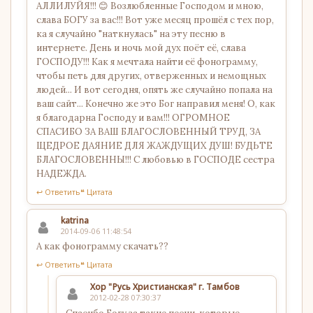
АЛЛИЛУЙЯ!!! 😊 Возлюбленные Господом и мною,
слава БОГУ за вас!!! Вот уже месяц прошёл с тех пор,
ка я случайно "наткнулась" на эту песню в
интернете. День и ночь мой дух поёт её, слава
ГОСПОДУ!!! Как я мечтала найти её фонограмму,
чтобы петь для других, отверженных и немощных
людей... И вот сегодня, опять же случайно попала на
ваш сайт... Конечно же это Бог направил меня! О, как
я благодарна Господу и вам!!! ОГРОМНОЕ
СПАСИБО ЗА ВАШ БЛАГОСЛОВЕННЫЙ ТРУД, ЗА
ЩЕДРОЕ ДАЯНИЕ ДЛЯ ЖАЖДУЩИХ ДУШ! БУДЬТЕ
БЛАГОСЛОВЕННЫ!!! С любовью в ГОСПОДЕ сестра
НАДЕЖДА.
↩ Ответить
❝ Цитата
katrina
2014-09-06 11:48:54
А как фонограмму скачать??
↩ Ответить
❝ Цитата
Хор "Русь Христианская" г. Тамбов
2012-02-28 07:30:37