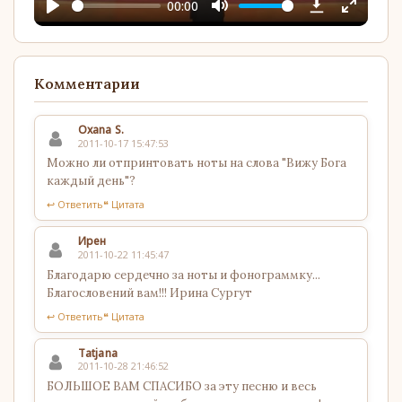
00:00
Play
Mute
Enter
YouTube
fullscree
Комментарии
Oxana S.
2011-10-17 15:47:53
Можно ли отпринтовать ноты на слова "Вижу Бога
каждый день"?
↩ Ответить
❝ Цитата
Ирен
2011-10-22 11:45:47
Благодарю сердечно за ноты и фонограммку...
Благословений вам!!! Ирина Сургут
↩ Ответить
❝ Цитата
Tatjana
2011-10-28 21:46:52
БОЛЬШОЕ ВАМ СПАСИБО за эту песню и весь