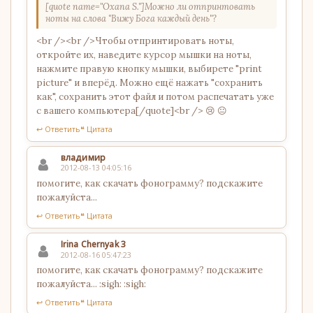
[quote name="Oxana S."]Можно ли отпринтовать
ноты на слова "Вижу Бога каждый день"?
<br /><br />Чтобы отпринтировать ноты,
откройте их, наведите курсор мышки на ноты,
нажмите правую кнопку мышки, выбирете "print
picture" и вперёд. Можно ещё нажать "сохранить
как", сохранить этот файл и потом распечатать уже
с вашего компьютера[/quote]<br /> 😢 😐
↩ Ответить
❝ Цитата
владимир
2012-08-13 04:05:16
помогите, как скачать фонограмму? подскажите
пожалуйста...
↩ Ответить
❝ Цитата
Irina Chernyak 3
2012-08-16 05:47:23
помогите, как скачать фонограмму? подскажите
пожалуйста... :sigh: :sigh:
↩ Ответить
❝ Цитата