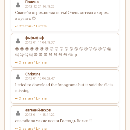
Полина
2012-12-21 16:48:23
Спасибо огромное за ноты! Очень хотела с хором
выучить 😊
↩ Ответить
❝ Цитата
фыфыфыф
2013-01-11 04:48:37
😎 😎 😎 😎 😎 😎 😎 😛 😛 😛 😛 😛 😛 🙄 🙄 🙄 🙄 🙄 🙄 🤐
🤐 🤐 🤐 🤐 😨 😨 😨 😳 😳 😳 😳 😲op
↩ Ответить
❝ Цитата
Christine
2013-01-13 06:52:47
I tried to download the fonograma but it said the file is
missing.
↩ Ответить
❝ Цитата
евгений-псков
2013-01-14 18:14:22
спасибо за такие песни Господь Велик !!!!
↩ Ответить
❝ Цитата