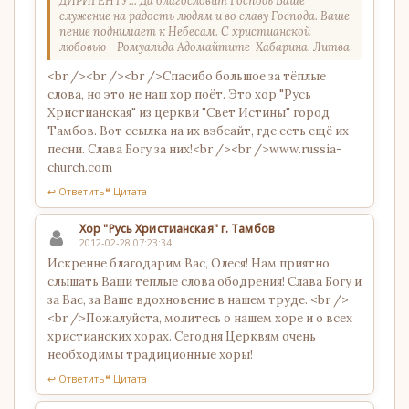
ДИРИГЕНТУ... Да благословит Господь Ваше
служение на радость людям и во славу Господа. Ваше
пение поднимает к Небесам. С христианской
любовью - Ромуальда Адомайтите-Хабарина, Литва
<br /><br /><br />Спасибо большое за тёплые
слова, но это не наш хор поёт. Это хор "Русь
Христианская" из церкви "Свет Истины" город
Тамбов. Вот ссылка на их вэбсайт, где есть ещё их
песни. Слава Богу за них!<br /><br />www.russia-
church.com
↩ Ответить
❝ Цитата
Хор "Русь Христианская" г. Тамбов
2012-02-28 07:23:34
Искренне благодарим Вас, Олеся! Нам приятно
слышать Ваши теплые слова ободрения! Слава Богу и
за Вас, за Ваше вдохновение в нашем труде. <br />
<br />Пожалуйста, молитесь о нашем хоре и о всех
христианских хорах. Сегодня Церквям очень
необходимы традиционные хоры!
↩ Ответить
❝ Цитата