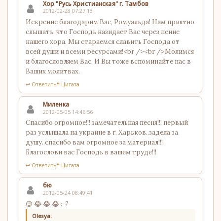
Хор "Русь Христианская" г. Тамбов
2012-02-28 07:27:13
Искренне благодарим Вас, Ромуальда! Нам приятно
слышать, что Господь назидает Вас через пение
нашего хора. Мы стараемся славить Господа от
всей души и всеми ресурсами!<br /><br />Молимся
и благословляем Вас. И Вы тоже вспоминайте нас в
Ваших молитвах.
↩ Ответить
❝ Цитата
Миленка
2012-05-05 14:46:56
Спасибо огромное!!! замечательная песня!!! первый
раз услышала на украине в г. Харьков..задела за
душу..спасибо вам огромное за материал!!!
Благослови вас Господь в вашем труде!!!
↩ Ответить
❝ Цитата
бю
2012-05-24 08:49:41
😉 😂 😂 😂 :-?
Olesya: