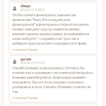
Olesya
2012-08-17 21:08:05
Чтобы скачать фонограмму, нажмите на
приложение "Вижу Бога каждый день
(фонограмма)" и фонограмма откроется в новом
окошке, наведите курсор мышки на плэйер ,
нажмите правую кнопку мышки, из появившегося
меню выберете " сохранить как" (save as) и
выбирете куда вы хотите сохранить этот файл.
↩ Ответить
❝ Цитата
рустам
2012-08-24 12:15:56
Спасибо большое за фонограмму. Хотелось бы
конечно как в оригинале с акустической гитарой и с
большим килобитрейтом. Если можно вышлите
пожалуйста. Просто я сам вокалист и немного
разбираюсь в этом. Спасибо. Извините если что не
так.
↩ Ответить
❝ Цитата