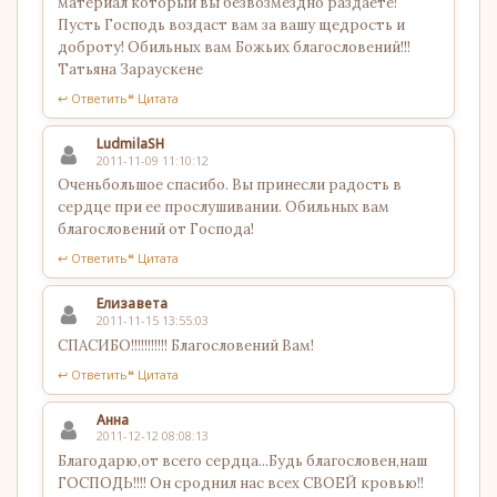
материал который вы безвозмездно раздаете!
Пусть Господь воздаст вам за вашу щедрость и
доброту! Обильных вам Божьих благословений!!!
Татьяна Зараускене
↩ Ответить
❝ Цитата
LudmilaSH
2011-11-09 11:10:12
Оченьбольшое спасибо. Вы принесли радость в
сердце при ее прослушивании. Обильных вам
благословений от Господа!
↩ Ответить
❝ Цитата
Елизавета
2011-11-15 13:55:03
СПАСИБО!!!!!!!!!!! Благословений Вам!
↩ Ответить
❝ Цитата
Анна
2011-12-12 08:08:13
Благодарю,от всего сердца...Будь благословен,наш
ГОСПОДЬ!!!! Он сроднил нас всех СВОЕЙ кровью!!