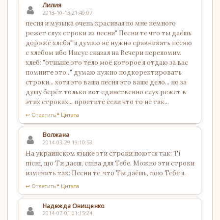
Лилия
2013-10-13 21:49:07
песня и музыка очень красивая но мне немного
режет слух строки из песни" Песни те что ты даёшь
дороже хлеба" я думаю не нужно сравнивать песню
с хлебом ибо Иисус сказал на Вечери переломим
хлеб: "отныне это тело моё которое я отдаю за вас
помните это..." думаю нужно подкоректировать
строки... хотя это ваша песня это ваше дело... но за
душу берёт только вот единственно слух режет в
этих строках... простите если что то не так...
↩ Ответить
❝ Цитата
Волжана
2014-03-29 19:10:53
На украинском языке эти строки поются так: Ті
пісні, що Ти даєш, співа для Тебе. Можно эти строки
изменить так: Песни те, что Ты даёшь, пою Тебе я.
↩ Ответить
❝ Цитата
Надежда Онищенко
2014-07-01 01:15:24