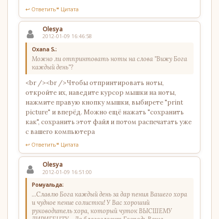
↩ Ответить
❝ Цитата
Olesya
2012-01-09 16:46:58
Oxana S.:
Можно ли отпринтовать ноты на слова "Вижу Бога
каждый день"?
<br /><br />Чтобы отпринтировать ноты,
откройте их, наведите курсор мышки на ноты,
нажмите правую кнопку мышки, выбирете "print
picture" и вперёд. Можно ещё нажать "сохранить
как", сохранить этот файл и потом распечатать уже
с вашего компьютера
↩ Ответить
❝ Цитата
Olesya
2012-01-09 16:51:00
Ромуальда:
...Славлю Бога каждый день за дар пения Вашего хора
и чудное пение солистки! У Вас хороший
руководитель хора, который чуток ВЫСШЕМУ