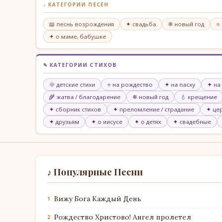
♪ КАТЕГОРИИ ПЕСЕН
📖 песнь возрождения
✦ свадьба
❄ новый год
⭐
✦ о маме, бабушке
✎ КАТЕГОРИИ СТИХОВ
🌞 детские стихи
⭐ на рождество
✦ на пасху
✦ на
🌾 жатва / благодарение
❄ новый год
💧 крещение
✦ сборник стихов
✦ преломление / страдание
✦ це
✦ друзьям
✦ о иисусе
✦ о детях
✦ свадебные
♪ Популярные Песни
Вижу Бога Каждый День
1
Рождество Христово! Ангел пролетел
2