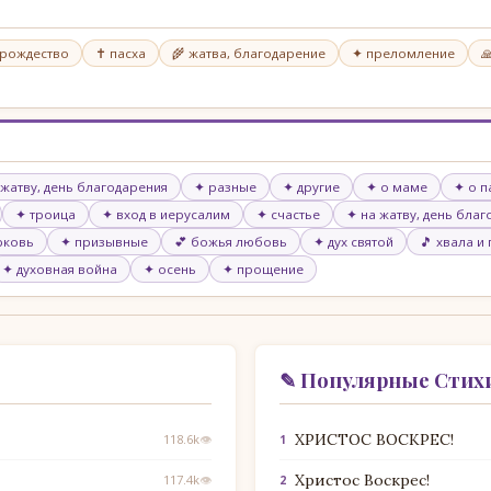
 рождество
✝ пасха
🌾 жатва, благодарение
✦ преломление

 жатву, день благодарения
✦ разные
✦ другие
✦ о маме
✦ о п
✦ троица
✦ вход в иерусалим
✦ счастье
✦ на жатву, день бла
рковь
✦ призывные
💕 божья любовь
✦ дух святой
🎵 хвала и
✦ духовная война
✦ осень
✦ прощение
✎ Популярные Стих
ХРИСТОС ВОСКРЕС!
118.6k
👁
1
Христос Воскрес!
117.4k
👁
2