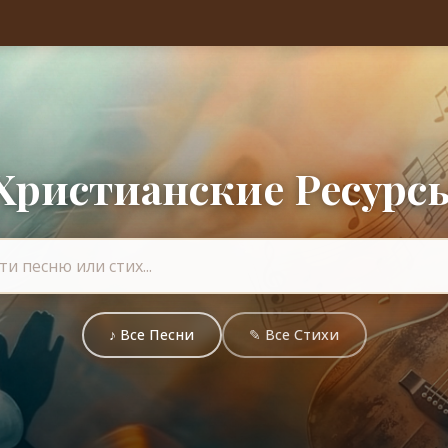
Христианские Ресурс
♪ Все Песни
✎ Все Стихи