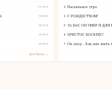
Пасхальное утро
114.9k
👁
3
й
С РОЖДЕСТВОМ!
90.5k
👁
4
ЗА НАС ОН УМЕР И ДЛЯ
88.3k
👁
5
ХРИСТОС ВОСКРЕС!
69.8k
👁
6
Он умер… Как мне жить 
64.4k
👁
7
Все Песни →
© 2026 Alliluya.com — Христианские Песни и Стихи