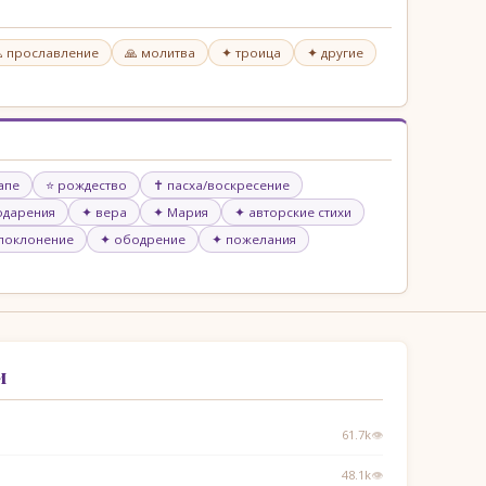
 прославление
🙏 молитва
✦ троица
✦ другие
апе
⭐ рождество
✝ пасха/воскресение
годарения
✦ вера
✦ Мария
✦ авторские стихи
 поклонение
✦ ободрение
✦ пожелания
и
61.7k
👁
48.1k
👁