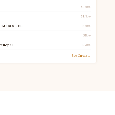
42.4k
👁
38.4k
👁
 НАС ВОСКРЕС
38.4k
👁
38k
👁
теперь?
36.7k
👁
Все Стихи →