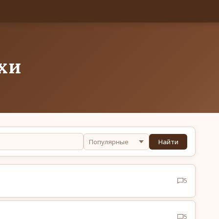
хи
Найти
5
5