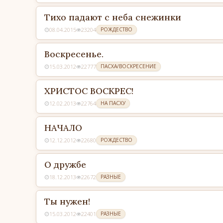
Тихо падают с неба снежинки
08.04.2015
23204
РОЖДЕСТВО
Воскресенье.
15.03.2012
22777
ПАСХА/ВОСКРЕСЕНИЕ
ХРИСТОС ВОСКРЕС!
12.02.2013
22764
НА ПАСХУ
НАЧАЛО
12.12.2012
22680
РОЖДЕСТВО
О дружбе
18.12.2013
22672
РАЗНЫЕ
Ты нужен!
15.03.2012
22401
РАЗНЫЕ