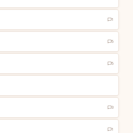
1
5
5
3
1