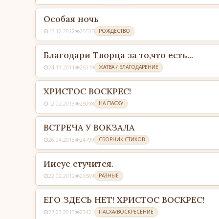
Особая ночь
12.12.2012
25535
РОЖДЕСТВО
Благодари Творца за то,что есть...
24.11.2011
25119
ЖАТВА / БЛАГОДАРЕНИЕ
ХРИСТОС ВОСКРЕС!
12.02.2013
25098
НА ПАСХУ
ВСТРЕЧА У ВОКЗАЛА
26.04.2013
24799
СБОРНИК СТИХОВ
Иисус стучится.
22.02.2012
23569
РАЗНЫЕ
ЕГО ЗДЕСЬ НЕТ! ХРИСТОС ВОСКРЕС!
27.03.2013
23421
ПАСХА/ВОСКРЕСЕНИЕ