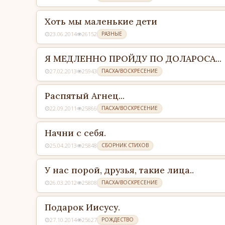
Хоть мы маленькие дети
23.06.2014
26152
РАЗНЫЕ
Я МЕДЛЕННО ПРОЙДУ ПО ДОЛАРОСА...
27.02.2013
25943
ПАСХА/ВОСКРЕСЕНИЕ
Распятый Агнец...
22.09.2011
25866
ПАСХА/ВОСКРЕСЕНИЕ
Начни с себя.
25.04.2013
25848
СБОРНИК СТИХОВ
У нас порой, друзья, такие лица..
26.03.2012
25808
ПАСХА/ВОСКРЕСЕНИЕ
Подарок Иисусу.
27.10.2014
25627
РОЖДЕСТВО