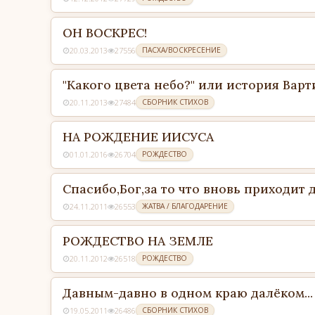
ОН ВОСКРЕС!
20.03.2013
27556
ПАСХА/ВОСКРЕСЕНИЕ
"Какого цвета небо?" или история Вар
20.11.2013
27484
СБОРНИК СТИХОВ
НА РОЖДЕНИЕ ИИСУСА
01.01.2016
26704
РОЖДЕСТВО
Спасибо,Бог,за то что вновь приходит д
24.11.2011
26553
ЖАТВА / БЛАГОДАРЕНИЕ
РОЖДЕСТВО НА ЗЕМЛЕ
20.11.2012
26518
РОЖДЕСТВО
Давным-давно в одном краю далёком...
19.05.2011
26486
СБОРНИК СТИХОВ