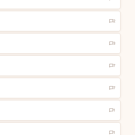
2
3
7
7
1
1