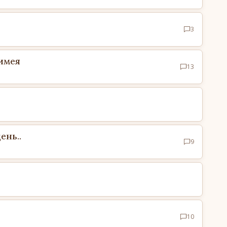
3
тимея
13
ень..
9
10