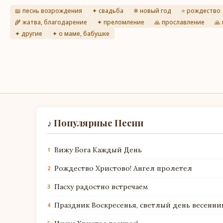
📖 песнь возрождения
✦ свадьба
❄ новый год
⭐ рождество
🌾 жатва, благодарение
✦ преломление
🙏 прославление
🙏
✦ другие
✦ о маме, бабушке
♪ Популярные Песни
Вижу Бога Каждый День
1
Рождество Христово! Ангел пролетел
2
Пасху радостно встречаем
3
Праздник Воскресенья, светлый день весенни
4