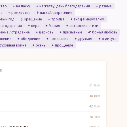
ство
✦ на пасху
✦ на жатву, день благодарения
✦ разные
пе
⭐ рождество
✝ пасха/воскресение
овый год
💧 крещение
✦ троица
✦ вход в иерусалим
благодарения
✦ вера
✦ Мария
✦ авторские стихи
ение / страдание
✦ церковь
✦ призывные
💕 божья любовь
лонение
✦ ободрение
✦ пожелания
✦ друзьям
✦ о иисусе
духовная война
✦ осень
✦ прощение
и
61.7k
👁
48.1k
👁
42.4k
👁
38.4k
👁