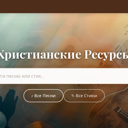
Христианские Ресурс
♪ Все Песни
✎ Все Стихи