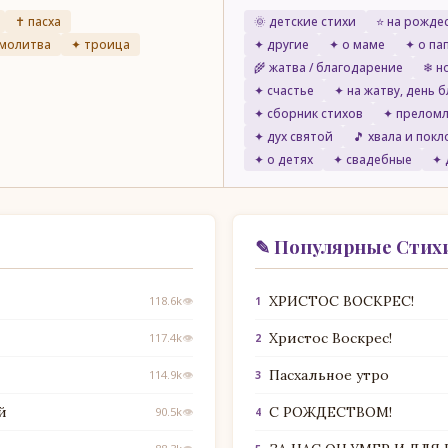
✝ пасха
🌞 детские стихи
⭐ на рожде
 молитва
✦ троица
✦ другие
✦ о маме
✦ о па
🌾 жатва / благодарение
❄ н
✦ счастье
✦ на жатву, день 
✦ сборник стихов
✦ преломл
✦ дух святой
🎵 хвала и пок
✦ о детях
✦ свадебные
✦ 
✎ Популярные Стих
ХРИСТОС ВОСКРЕС!
118.6k
👁
1
Христос Воскрес!
117.4k
👁
2
Пасхальное утро
114.9k
👁
3
й
С РОЖДЕСТВОМ!
90.5k
👁
4