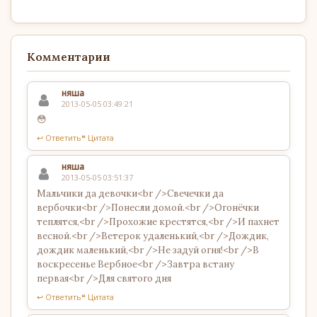
Комментарии
няша
2013-05-05 03:49:21
😳
↩ Ответить
❝ Цитата
няша
2013-05-05 03:51:37
Мальчики да девочки<br />Свечечки да
вербочки<br />Понесли домой.<br />Огонёчки
теплятся,<br />Прохожие крестятся,<br />И пахнет
весной.<br />Ветерок удаленький,<br />Дождик,
дождик маленький,<br />Не задуй огня!<br />В
воскресенье Вербное<br />Завтра встану
первая<br />Для святого дня
↩ Ответить
❝ Цитата