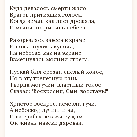
Куда девалось смерти жало,
Врагов притихших голоса,
Когда земля как лист дрожала,
И мглой покрылись небеса.
Разорвалась завеса в храме,
И пошатнулись купола,
На небесах, как на экране,
Взметнулась молнии стрела.
Пускай был срезан спелый колос,
Но в эту трепетную рань
Творца могучий, властный голос
Сказал: "Воскресни, Сын, восстань!"
Христос воскрес, исчезли тучи,
А небосвод лучист и ал,
И во гробах веками сущим
Он жизнь навеки даровал.