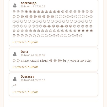
олександр
2014-04-19 17:36:06
😐 😐 😐 😎 😎 😎 😎 😎 😎 😎 😎 😎 😉 😉 😉 😉 😉 😉 😊 😊
😊 😊 😂 😂 😂 😂 😂 😂 😂 😂 🙄 🙄 🙄 🙄 🙄 🙄 🙄 🙄 🙄 🙄
🙄 🙄 🙄 🙄 🙄 🙄 🙄 🙄 🙄 🙄 🙄 🙄 🙄 🙄 🙄 🙄 🙄 🙄 🙄 🙄 🙄
🙄 🙄 🙄 🙄 🙄 🙄 🙄 🙄 😂 😂 😂 😂 😂 😂 😂 😊 😊 😊 😊 😊
😊 😊 😊 😊 😊 😊 😊 😊 😊 😉 😉 😉 😉 😉 😉 😉 😎 😎 😎 😎
😐 😐 😐 😐 😐 😐 😐 🙄 🙄 🙄 🙄 🙄 🙄 🙄 🙄 🙄 🙄 🙄
↩ Ответить
❝ Цитата
Dana
2016-01-09 18:52:38
😊 😊 дуже класні вірші 😂 😂 😂<br />совітую всім
↩ Ответить
❝ Цитата
Dzerassa
2016-05-01 09:21:36
:-*
↩ Ответить
❝ Цитата