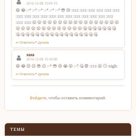
2016-12-08 15:09:15
😄 😂 :-* :-* :-* :-* :-* :-* 😳 😢 :zzz :zzz :zzz :zzz :zzz :zzz
:zzz :zzz :zzz :zzz :zzz :zzz :zzz :zzz :zzz :zzz :zzz :zzz
:zzz :zzz 😛 😛 😛 😛 😛 😛 😛 😛 😛 😛 😛 😛 😛 😛 😛 😛 😛
😛 😛 😛 😛 😛 😛 😛 😛 😛 😛 😛 😛 😛 🤐 🤐 🤐 🤐 🤐 🤐 🤐
🤐 🤐 🤐 🤐 🤐 🤐 🤐 🤐 🤐 🤐 🤐 🤐 🤐 🤐 🤐 🤐 🤐
↩ Ответить
❝ Цитата
хаха
2016-12-08 15:10:08
😄 😂 😊 😉 😎 😐 :-* 😳 😢 😭 😲 :-? 🤐 😨 :zzz 😛 🙄 :sigh:
↩ Ответить
❝ Цитата
Войдите
, чтобы оставить комментарий.
ТЕМЫ