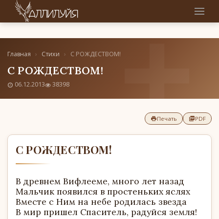
Главная
›
Стихи
›
С РОЖДЕСТВОМ!
С РОЖДЕСТВОМ!
06.12.2013
38398
Печать
PDF
С РОЖДЕСТВОМ!
В древнем Вифлееме, много лет назад
Мальчик появился в простеньких яслях
Вместе с Ним на небе родилась звезда
В мир пришел Спаситель, радуйся земля!