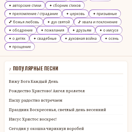
✦ авторские стихи
✦ сборник стихов
✦ преломление / страдание
✦ церковь
✦ призывные
💕 божья любовь
✦ дух святой
🎵 хвала и поклонение
✦ ободрение
✦ пожелания
✦ друзьям
✦ о иисусе
✦ о детях
✦ свадебные
✦ духовная война
✦ осень
✦ прощение
♪ ПОПУЛЯРНЫЕ ПЕСНИ
Вижу Бога Каждый День
Рождество Христово! Ангел пролетел
Пасху радостно встречаем
Праздник Воскресенья, светлый день весенний
Иисус Христос воскрес!
Сегодня у окошка чирикнул воробей