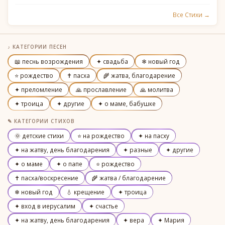
Все Стихи →
♪ КАТЕГОРИИ ПЕСЕН
📖 песнь возрождения
✦ свадьба
❄ новый год
⭐ рождество
✝ пасха
🌾 жатва, благодарение
✦ преломление
🙏 прославление
🙏 молитва
✦ троица
✦ другие
✦ о маме, бабушке
✎ КАТЕГОРИИ СТИХОВ
🌞 детские стихи
⭐ на рождество
✦ на пасху
✦ на жатву, день благодарения
✦ разные
✦ другие
✦ о маме
✦ о папе
⭐ рождество
✝ пасха/воскресение
🌾 жатва / благодарение
❄ новый год
💧 крещение
✦ троица
✦ вход в иерусалим
✦ счастье
✦ на жатву, день благодарения
✦ вера
✦ Мария