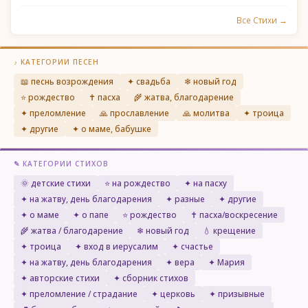
Все Стихи →
♪ КАТЕГОРИИ ПЕСЕН
📖 песнь возрождения
✦ свадьба
❄ новый год
⭐ рождество
✝ пасха
🌾 жатва, благодарение
✦ преломление
🙏 прославление
🙏 молитва
✦ троица
✦ другие
✦ о маме, бабушке
✎ КАТЕГОРИИ СТИХОВ
🌞 детские стихи
⭐ на рождество
✦ на пасху
✦ на жатву, день благодарения
✦ разные
✦ другие
✦ о маме
✦ о папе
⭐ рождество
✝ пасха/воскресение
🌾 жатва / благодарение
❄ новый год
💧 крещение
✦ троица
✦ вход в иерусалим
✦ счастье
✦ на жатву, день благодарения
✦ вера
✦ Мария
✦ авторские стихи
✦ сборник стихов
✦ преломление / страдание
✦ церковь
✦ призывные