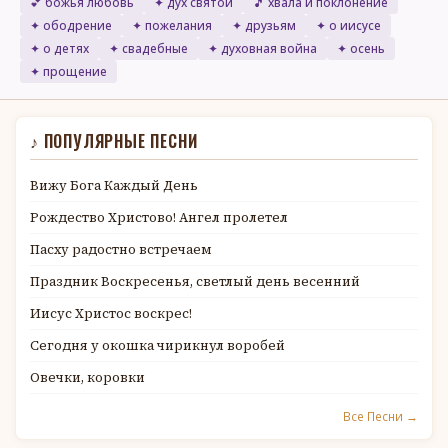
💕 божья любовь
✦ дух святой
🎵 хвала и поклонение
✦ ободрение
✦ пожелания
✦ друзьям
✦ о иисусе
✦ о детях
✦ свадебные
✦ духовная война
✦ осень
✦ прощение
♪ ПОПУЛЯРНЫЕ ПЕСНИ
Вижу Бога Каждый День
Рождество Христово! Ангел пролетел
Пасху радостно встречаем
Праздник Воскресенья, светлый день весенний
Иисус Христос воскрес!
Сегодня у окошка чирикнул воробей
Овечки, коровки
Все Песни →