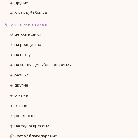
✦
другие
✦
о маме, бабушке
✎ КАТЕГОРИИ СТИХОВ
🌞
детские стихи
⭐
на рождество
✦
на пасху
✦
на жатву, день благодарения
✦
разные
✦
другие
✦
о маме
✦
о папе
⭐
рождество
✝
пасха/воскресение
🌾
жатва / благодарение