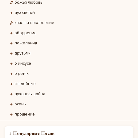
💕
божья любовь
✦
дух святой
🎵
хвала и поклонение
✦
ободрение
✦
пожелания
✦
друзьям
✦
о иисусе
✦
о детях
✦
свадебные
✦
духовная война
✦
осень
✦
прощение
♪ Популярные Песни