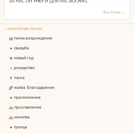
ЗА НАС ОН УМЕР И ДЛЯ НАС ВОСКРЕС
Все Стихи →
♪ КАТЕГОРИИ ПЕСЕН
📖
песнь возрождения
✦
свадьба
❄
новый год
⭐
рождество
✝
пасха
🌾
жатва, благодарение
✦
преломление
🙏
прославление
🙏
молитва
✦
троица