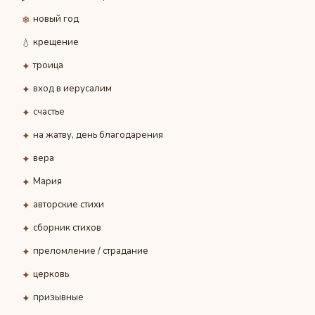
❄
новый год
💧
крещение
✦
троица
✦
вход в иерусалим
✦
счастье
✦
на жатву, день благодарения
✦
вера
✦
Мария
✦
авторские стихи
✦
сборник стихов
✦
преломление / страдание
✦
церковь
✦
призывные