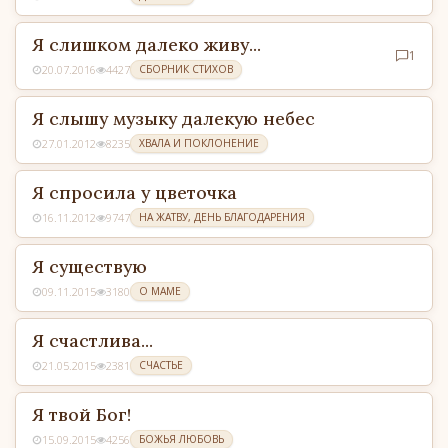
Я слишком далеко живу...
1
20.07.2016
4427
СБОРНИК СТИХОВ
Я слышу музыку далекую небес
27.01.2012
8235
ХВАЛА И ПОКЛОНЕНИЕ
Я спросила у цветочка
16.11.2012
9747
НА ЖАТВУ, ДЕНЬ БЛАГОДАРЕНИЯ
Я существую
09.11.2015
3180
О МАМЕ
Я счастлива...
21.05.2015
2381
СЧАСТЬЕ
Я твой Бог!
15.09.2015
4256
БОЖЬЯ ЛЮБОВЬ