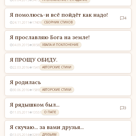
Я помолюсь-и всё пойдёт как надо!
4
24.11.2011
17409
СБОРНИК СТИХОВ
Я прославляю Бога на земле!
04.09.2015
3858
ХВАЛА И ПОКЛОНЕНИЕ
Я ПРОЩУ ОБИДУ.
22.03.2016
1541
АВТОРСКИЕ СТИХИ
Я родилась
30.06.2016
1589
АВТОРСКИЕ СТИХИ
Я рядышком был...
3
11.05.2011
13551
О ПАПЕ
Я скучаю... за вами друзья...
13.05.2014
3289
ДРУЗЬЯМ