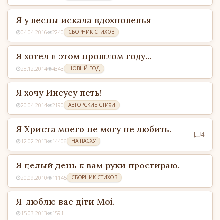
Я у весны искала вдохновенья
04.04.2016
2240
СБОРНИК СТИХОВ
Я хотел в этом прошлом году...
28.12.2014
4343
НОВЫЙ ГОД
Я хочу Иисусу петь!
20.04.2014
2190
АВТОРСКИЕ СТИХИ
Я Христа моего не могу не любить.
4
12.02.2013
14406
НА ПАСХУ
Я целый день к вам руки простираю.
20.09.2010
11145
СБОРНИК СТИХОВ
Я-люблю вас дiти Моi.
15.03.2013
1591