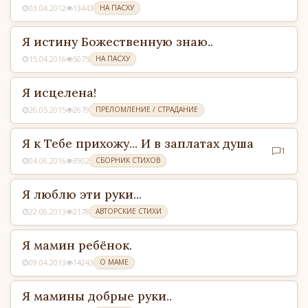
03.04.2012
13443
НА ПАСХУ
Я истину Божественную знаю..
15.04.2016
5075
НА ПАСХУ
Я исцелена!
26.05.2015
2679
ПРЕЛОМЛЕНИЕ / СТРАДАНИЕ
Я к Тебе прихожу... И в заплатах душа
1
04.06.2016
3902
СБОРНИК СТИХОВ
Я люблю эти руки...
22.06.2013
2178
АВТОРСКИЕ СТИХИ
Я мамин ребёнок.
09.04.2013
14243
О МАМЕ
Я мамины добрые руки..