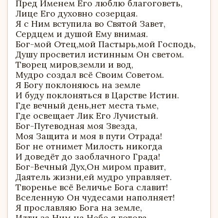
Пред Именем Его люблю благоговеть,
Лице Его духовно созерцая.
Я с Ним вступила во Святой Завет,
Сердцем и душой Ему внимая.
Бог-мой Отец,мой Пастырь,мой Господь,
Душу просветил истинным Он светом.
Творец миров,земли и вод,
Мудро создал всё Своим Советом.
Я Богу поклоняюсь на земле
И буду поклоняться в Царстве Истин.
Где вечный день,нет места тьме,
Где освещает Лик Его Лучистый.
Бог-Путеводная моя Звезда,
Моя Защита и моя в пути Отрада!
Бог не отнимет Милость никогда
И доведёт до заоблачного Града!
Бог-Вечный Дух,Он миром правит,
Даятель жизни,ей мудро управляет.
Творенье всё Величье Бога славит!
Вселенную Он чудесами наполняет!
Я прославляю Бога на земле,
Идти за Ним на Небо я готова.