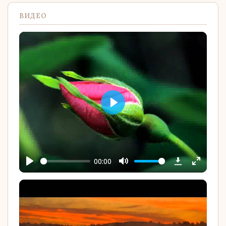
ВИДЕО
Play
00:00
Play
Mute
Enter
YouTube
fullscree