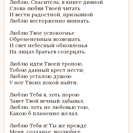
Люблю, Спаситель, в книге дивной
Слова любви Твоей читать
И вести радостной, призывной
Люблю восторженно внимать.
Люблю Твое успокоенье
Обремененным возвешать
И свет небесный обновленья
На лицах братьев созерцать.
Люблю идти Твоей тропою,
Тобою данный крест нести;
Люблю усталою душою
У ног Твоих покой найти.
Люблю Тебя я, хоть порою
Завет Твой вечный забывал.
Люблю, хоть не любовью тою,
Какою б пламенно желал.
Люблю Тебя я! Ты же прежде
Меня, созданье, возлюбил;