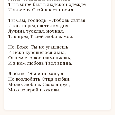
Ты в мире был в людской одежде
И за меня Свой крест носил.
Ты Сам, Господь, - Любовь святая,
И как перед светилом дня
Лучина тусклая, ночная,
Так пред Твоей любовь моя.
Но, Боже, Ты не угашаешь
И искр куряшегося льна,
Огнем его воспламеняешь,
И в нем любовь Твоя видна.
Люблю Тебя и не могу я
Не возлюбить Отца любви.
Молю: любовь Свою даруя,
Мою возгрей и оживи.