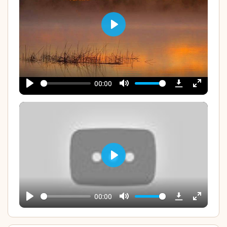
Play
00:00
Play
Mute
Enter
YouTube
fullscree
Play
00:00
Play
Mute
Enter
YouTube
fullscree