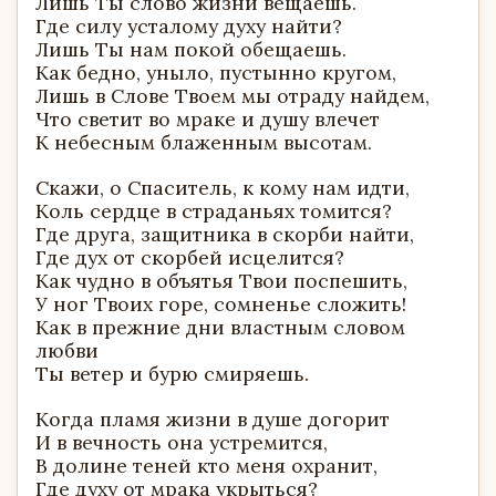
Лишь Ты слово жизни вещаешь.
Где силу усталому духу найти?
Лишь Ты нам покой обещаешь.
Как бедно, уныло, пустынно кругом,
Лишь в Слове Твоем мы отраду найдем,
Что светит во мраке и душу влечет
К небесным блаженным высотам.
Скажи, о Спаситель, к кому нам идти,
Коль сердце в страданьях томится?
Где друга, защитника в скорби найти,
Где дух от скорбей исцелится?
Как чудно в объятья Твои поспешить,
У ног Твоих горе, сомненье сложить!
Как в прежние дни властным словом
любви
Ты ветер и бурю смиряешь.
Когда пламя жизни в душе догорит
И в вечность она устремится,
В долине теней кто меня охранит,
Где духу от мрака укрыться?