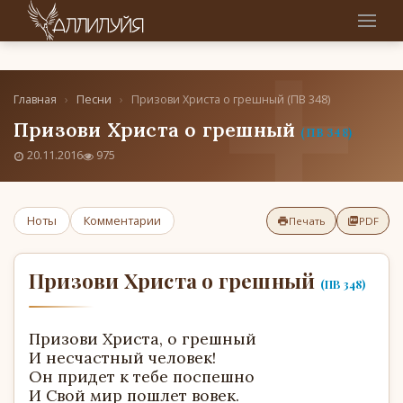
Главная
›
Песни
›
Призови Христа о грешный (ПВ 348)
Призови Христа о грешный
(ПВ 348)
20.11.2016
975
Ноты
Комментарии
Печать
PDF
Призови Христа о грешный
(ПВ 348)
Призови Христа, о грешный
И несчастный человек!
Он придет к тебе поспешно
И Свой мир пошлет вовек.