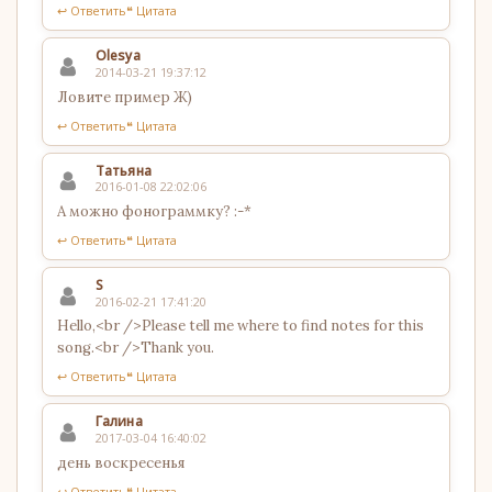
↩ Ответить
❝ Цитата
Olesya
2014-03-21 19:37:12
Ловите пример Ж)
↩ Ответить
❝ Цитата
Татьяна
2016-01-08 22:02:06
А можно фонограммку? :-*
↩ Ответить
❝ Цитата
S
2016-02-21 17:41:20
Hello,<br />Please tell me where to find notes for this
song.<br />Thank you.
↩ Ответить
❝ Цитата
Галина
2017-03-04 16:40:02
день воскресенья
↩ Ответить
❝ Цитата