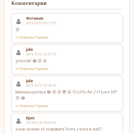
Комментарии
Фотиния
2013-05-07 05:11:05
😛
↩ Ответить
❝ Цитата
julie
2013-12-31 22:27:15
privetik! 😂 😊 😛
↩ Ответить
❝ Цитата
julie
2013-12-31 22:28:32
klasnaya pecnya 😂 😊 😉 😎 😛 🙄 LOL<br />I Love It!!!
😊 😂
↩ Ответить
❝ Цитата
Крис
2014-03-20 19:04:20
а как можно её услышать?есть у кого в мп3?