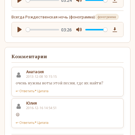
03:24
Play
Mute
Download
Всегда Рождественская ночь (фонограмма)
фонограмма
03:26
Play
Mute
Download
Комментарии
Анатасия
2013-12-08 10:15:15
очень нужны ноты этой песни, где их найти?
↩ Ответить
❝ Цитата
Юлия
2016-12-16 14:54:51
😄
↩ Ответить
❝ Цитата