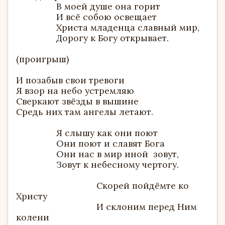
В моей душе она горит
И всё собою освещает
Христа младенца славный мир,
Дорогу к Богу открывает.
(проигрыш)
И позабыв свои тревоги
Я взор на небо устремляю
Сверкают звёзды в вышине
Средь них там ангелы летают.
Я слышу как они поют
Они поют и славят Бога
Они нас в мир иной зовут,
Зовут к небесному чертогу.
Скорей пойдёмте ко
Христу
И склоним перед Ним
колени