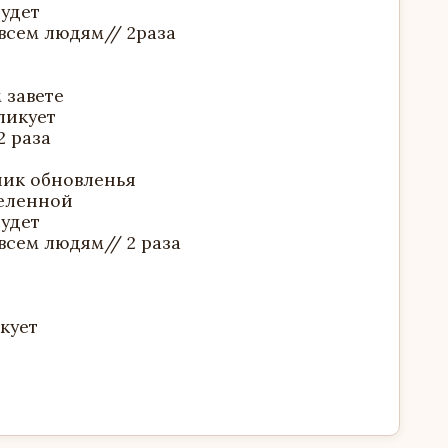
будет
всем людям// 2раза
 завете
ликует
2 раза
ник обновленья
селенной
будет
всем людям// 2 раза
икует