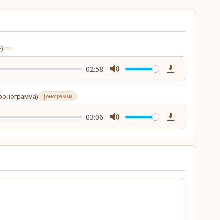
)
02:58
Mute
Download
фонограмма)
фонограмма
03:06
Mute
Download