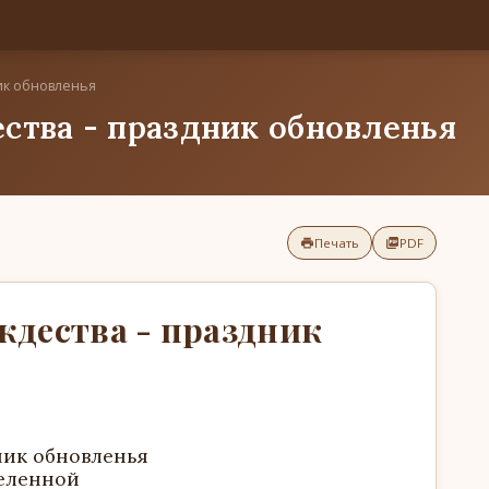
ик обновленья
ства - праздник обновленья
Печать
PDF
ждества - праздник
ник обновленья
селенной