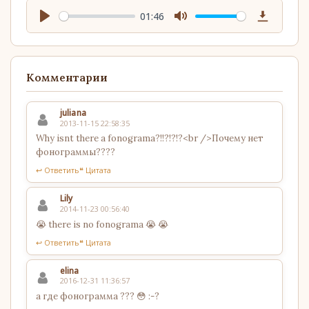
01:46
Play
Mute
Download
Комментарии
juliana
2013-11-15 22:58:35
Why isnt there a fonograma?!!?!?!?<br />Почему нет
фонограммы????
↩ Ответить
❝ Цитата
Lily
2014-11-23 00:56:40
😭 there is no fonograma 😭 😭
↩ Ответить
❝ Цитата
elina
2016-12-31 11:36:57
а где фонограмма ??? 😳 :-?