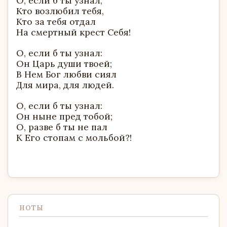
О, если б ты узнал,
Кто возлюбил тебя,
Кто за тебя отдал
На смертный крест Себя!
О, если б ты узнал:
Он Царь души твоей;
В Нем Бог любви сиял
Для мира, для людей.
О, если б ты узнал:
Он ныне пред тобой;
О, разве б ты не пал
К Его стопам с мольбой?!
НОТЫ