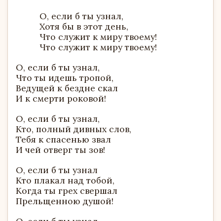
О, если б ты узнал,
Хотя бы в этот день,
Что служит к миру твоему!
Что служит к миру твоему!
О, если б ты узнал,
Что ты идешь тропой,
Ведущей к бездне скал
И к смерти роковой!
О, если б ты узнал,
Кто, полный дивных слов,
Тебя к спасенью звал
И чей отверг ты зов!
О, если б ты узнал
Кто плакал над тобой,
Когда ты грех свершал
Прельщенною душой!