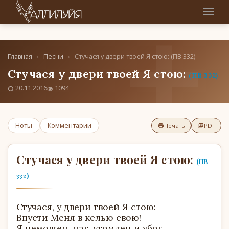
Главная
›
Песни
›
Стучася у двери твоей Я стою: (ПВ 332)
Стучася у двери твоей Я стою:
(ПВ 332)
20.11.2016
1094
Ноты
Комментарии
Печать
PDF
Стучася у двери твоей Я стою:
(ПВ
332)
Стучася, у двери твоей Я стою:
Впусти Меня в келью свою!
Я немощен, наг, утомлен и убог,