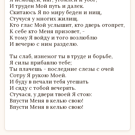
И труден Мой путь и далек.
Скитаюсь Я по миру беден и нищ,
Стучуся у многих жилищ.
Кто глас Мой услышит, кто дверь отопрет,
К себе кто Меня призовет, -
К тому Я войду и того возлюблю
И вечерю с ним разделю.
Ты слаб, изнемог ты в труде и борьбе,
Я силы прибавлю тебе;
Ты плачешь - последние слезы с очей
Сотру Я рукою Моей.
И буду в печали тебя утешать
И сяду с тобой вечерять.
Стучася, у двери твоей Я стою:
Впусти Меня в келью свою!
Впусти Меня в келью свою!