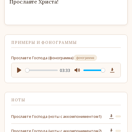
Прославте Христа!
ПРИМЕРЫ И ФОНОГРАММЫ
Прославте Господа (фонограмма)
фонограмма
03:33
Play
Mute
Download
НОТЫ
Прославте Господа (ноты с аккомпониментом1)
Прославте Господа (ноты с аккомпониментом2)