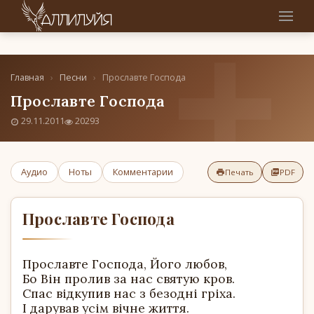
Главная
›
Песни
›
Прославте Господа
Прославте Господа
29.11.2011
20293
Аудио
Ноты
Комментарии
Печать
PDF
Прославте Господа
Прославте Господа, Його любов,
Бо Він пролив за нас святую кров.
Спас відкупив нас з безодні гріха.
І дарував усім вічне життя.