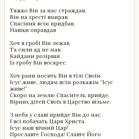
Тяжко Він за нас страждав,
Він на хресті вмирав.
Спасіння всім придбав,
Навіки оправдав
Хоч в гробі Він лежав,
Та сили ад не мав.
Кайдани розірвав
Із гробу Він воскрес.
Хоч рани носить Він в тілі Своїм
Ісус живе, людям всім розкажім “Ісус
живе!”
Скоро на землю Спаситель прийде,
Вірних дітей Своїх в Царство візьме.
З неба у славі прийде Він до нас
І всі побачать Царя Христа.
Ісус наш вічний Цар!
Прославте Господа! Славте Його