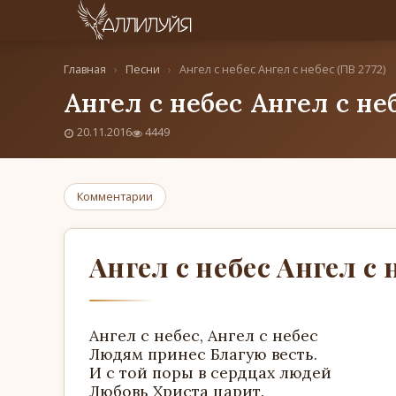
Главная
›
Песни
›
Ангел с небес Ангел с небес (ПВ 2772)
Ангел с небес Ангел с не
20.11.2016
4449
Комментарии
Ангел с небес Ангел с 
Ангел с небес, Ангел с небес
Людям принес Благую весть.
И с той поры в сердцах людей
Любовь Христа царит.