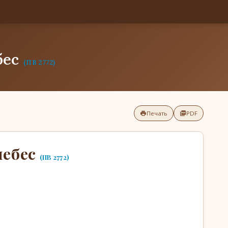
бес
(ПВ 2772)
Печать
PDF
небес
(ПВ 2772)