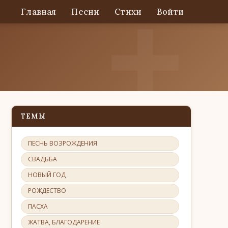
Главная
Песни
Стихи
Войти
ТЕМЫ
ПЕСНЬ ВОЗРОЖДЕНИЯ
СВАДЬБА
НОВЫЙ ГОД
РОЖДЕСТВО
ПАСХА
ЖАТВА, БЛАГОДАРЕНИЕ