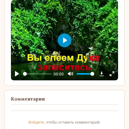
fullscree
Play
00:00
Play
Mute
Enter
YouTube
fullscree
Комментарии
Войдите
, чтобы оставить комментарий.