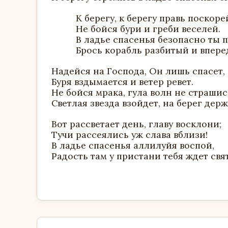
К берегу, к берегу правь поскоре
Не бойся бури и греби веселей.
В ладье спасенья безопасно ты 
Брось корабль разбитый и вперед
Надейся на Господа, Он лишь спасет,
Буря вздымается и ветер ревет.
Не бойся мрака, гула волн не страшис
Светлая звезда взойдет, на берег держ
Вот рассветает день, главу восклони;
Тучи рассеялись уж слава вблизи!
В ладье спасенья аллилуйя воспой,
Радость там у пристани тебя ждет свя