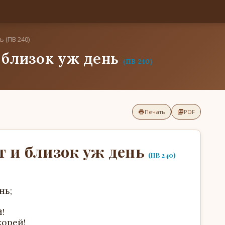
ь (ПВ 240)
и близок уж день
(ПВ 240)
Печать
PDF
т и близок уж день
(ПВ 240)
нь;
!
корей!