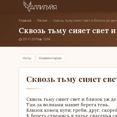
Главная
›
Песни
›
Сквозь тьму сияет свет и близок уж ден
Сквозь тьму сияет свет 
20.11.2016
1204
Ноты
Комментарии
Сквозь тьму сияет све
Сквозь тьму сияет свет и близок уж де
Там за волнами манит берега тень.
Близок конец пути; греби, друг, скорей
К берегу стремись в ладье спасенья с