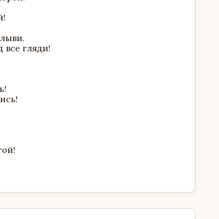
й!
плыви.
 все гляди!
ь!
ись!
той!