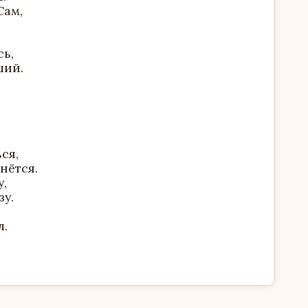
Сам,
сь,
ший.
ся,
нётся.
,
зу.
л.