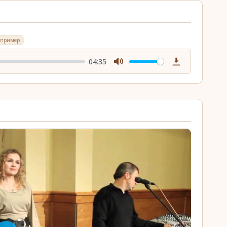
пример
04:35
Mute
Download