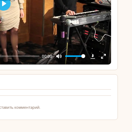
Play
00:00
Mute
Enter
YouTube
fullscreen
оставить комментарий.