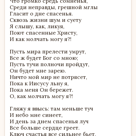
Что громко средь сомненья,
Среди неправды, грешной мглы
Гласит о дне спасенья.
Сквозь жизни шум и суету
Я слышу, как, ликуя,
Поют спасенные Христу,
И как молчать могу я?!
Пусть мира прелести умрут,
Все ж будет Бог со мною;
Пусть тучи полночи пройдут,
Он будет мне зарею.
Ничто мой мир не потрясет,
Пока к Иисусу льну я,
Пока меня Он бережет.
О, как молчать могу я?!
Гляжу я ввысь: там меньше туч
И небо мне синеет,
И день за днем спасенья луч
Все больше сердце греет.
Ключ счастья все сильнее бьет,