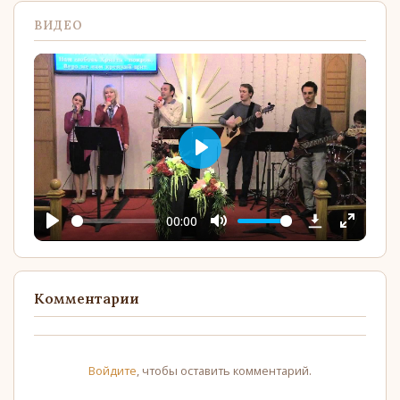
ВИДЕО
Play
00:00
Play
Mute
Enter
YouTube
fullscree
Комментарии
Войдите
, чтобы оставить комментарий.