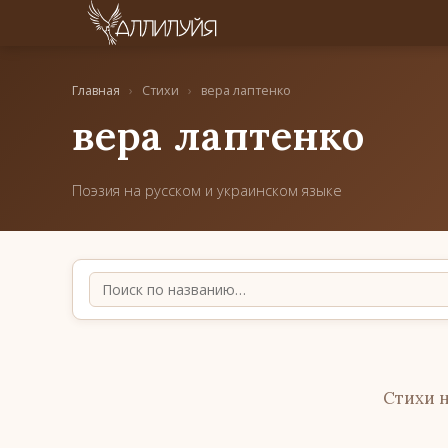
Главная
›
Стихи
›
вера лаптенко
вера лаптенко
Поэзия на русском и украинском языке
Стихи 