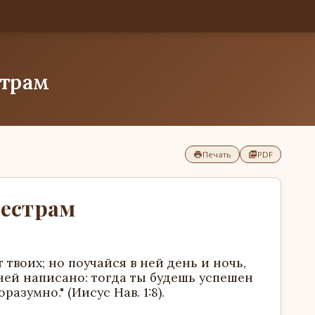
трам
Печать
PDF
естрам
т твоих; но поучайся в ней день и ночь,
 ней написано: тогда ты будешь успешен
разумно." (Иисус Нав. 1:8).