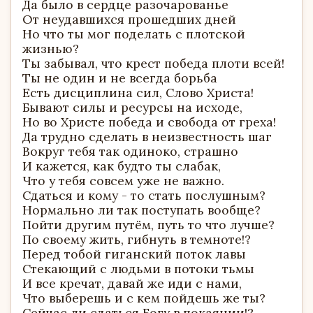
Да было в сердце разочарованье
От неудавшихся прошедших дней
Но что ты мог поделать с плотской
жизнью?
Ты забывал, что крест победа плоти всей!
Ты не один и не всегда борьба
Есть дисциплина сил, Слово Христа!
Бывают силы и ресурсы на исходе,
Но во Христе победа и свобода от греха!
Да трудно сделать в неизвестность шаг
Вокруг тебя так одиноко, страшно
И кажется, как будто ты слабак,
Что у тебя совсем уже не важно.
Сдаться и кому - то стать послушным?
Нормально ли так поступать вообще?
Пойти другим путём, путь то что лучше?
По своему жить, гибнуть в темноте!?
Перед тобой гиганский поток лавы
Стекающий с людьми в потоки тьмы
И все кречат, давай же иди с нами,
Что выберешь и с кем пойдешь же ты?
Сейчас ли сдаться Богу в покаянии!?