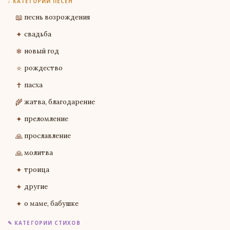
♪ КАТЕГОРИИ ПЕСЕН
📖
песнь возрождения
✦
свадьба
❄
новый год
⭐
рождество
✝
пасха
🌾
жатва, благодарение
✦
преломление
🙏
прославление
🙏
молитва
✦
троица
✦
другие
✦
о маме, бабушке
✎ КАТЕГОРИИ СТИХОВ