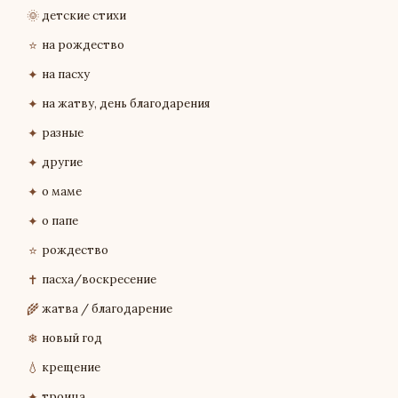
🌞
детские стихи
⭐
на рождество
✦
на пасху
✦
на жатву, день благодарения
✦
разные
✦
другие
✦
о маме
✦
о папе
⭐
рождество
✝
пасха/воскресение
🌾
жатва / благодарение
❄
новый год
💧
крещение
✦
троица