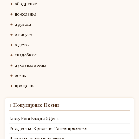
✦
ободрение
✦
пожелания
✦
друзьям
✦
о иисусе
✦
о детях
✦
свадебные
✦
духовная война
✦
осень
✦
прощение
♪ Популярные Песни
Вижу Бога Каждый День
Рождество Христово! Ангел пролетел
Пасху радостно встречаем