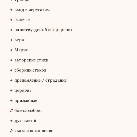
✦
вход в иерусалим
✦
счастье
✦
на жатву, день благодарения
✦
вера
✦
Мария
✦
авторские стихи
✦
сборник стихов
✦
преломление / страдание
✦
церковь
✦
призывные
💕
божья любовь
✦
дух святой
🎵
хвала и поклонение