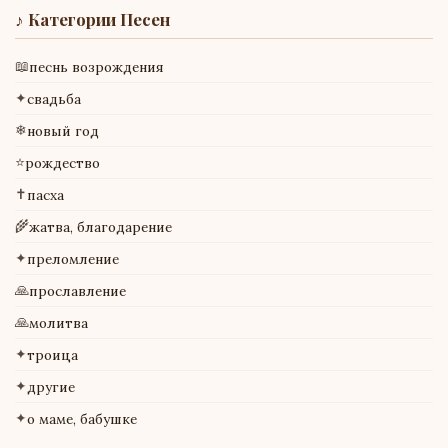
♪ Категории Песен
📖
песнь возрождения
✦
свадьба
❄
новый год
⭐
рождество
✝
пасха
🌾
жатва, благодарение
✦
преломление
🙏
прославление
🙏
молитва
✦
троица
✦
другие
✦
о маме, бабушке