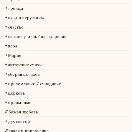
✦
троица
✦
вход в иерусалим
✦
счастье
✦
на жатву, день благодарения
✦
вера
✦
Мария
✦
авторские стихи
✦
сборник стихов
✦
преломление / страдание
✦
церковь
✦
призывные
💕
божья любовь
✦
дух святой
🎵
хвала и поклонение