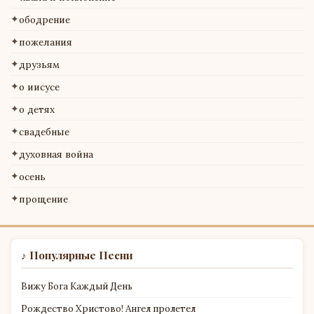
✦
ободрение
✦
пожелания
✦
друзьям
✦
о иисусе
✦
о детях
✦
свадебные
✦
духовная война
✦
осень
✦
прощение
♪ Популярные Песни
Вижу Бога Каждый День
Рождество Христово! Ангел пролетел