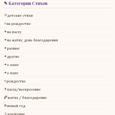
✎ Категории Стихов
🌞
детские стихи
⭐
на рождество
✦
на пасху
✦
на жатву, день благодарения
✦
разные
✦
другие
✦
о маме
✦
о папе
⭐
рождество
✝
пасха/воскресение
🌾
жатва / благодарение
❄
новый год
💧
крещение